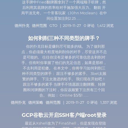
这手牌中Fried翻牌圈拿到了一个两端顺子听牌，然
后利用其底牌的胜率给对手施加强大压力。 翻前 开
局平淡无奇。一个常客玩家（J0hn Mcclean）在中
间位置加注到2.25 ......
德州扑克
德州范围
GTO
| 2019-11-27 0 评论 1,412 浏览
​如何剥削三种不同类型的牌手？
你的扑克目标是赚到尽可能多的钱。 为了做到那
点，你必须最大程度地剥削你的对手，尽管这并不总
是可能的。 往往你没有足够多的可靠信息去剥削对
手。但有时你掌握了他们的充足信息，如果是那样，
不去利用是犯傻。 在本文中，你将学习如何剥削三
种不同类型的牌手： 跟注不够多的紧手。 3bet太频
繁的牌手。 下注太激进的松手。 我们现在开始吧！
跟注不够多的紧手 当牌手不情愿跟注翻牌圈、转牌
圈和河牌圈的下注时，你应该频繁下注所有三个回
合。 例如： Online $5/$1 ......
德州扑克
德州策略
德州范围
| 2019-11-27 0 评论 1,357 浏览
GCP谷歌云开启SSH客户端root登录
最近从Xshell改为了FinaShell，但是发现在登陆