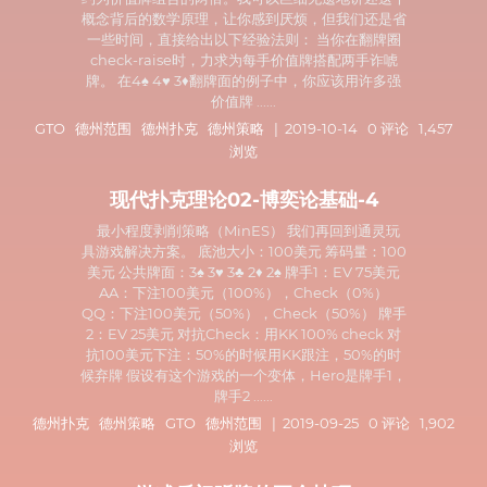
概念背后的数学原理，让你感到厌烦，但我们还是省
一些时间，直接给出以下经验法则： 当你在翻牌圈
check-raise时，力求为每手价值牌搭配两手诈唬
牌。 在4♠ 4♥ 3♦翻牌面的例子中，你应该用许多强
价值牌 ......
GTO
德州范围
德州扑克
德州策略
| 2019-10-14 0 评论 1,457
浏览
现代扑克理论02-博奕论基础-4
最小程度剥削策略（MinES） 我们再回到通灵玩
具游戏解决方案。 底池大小：100美元 筹码量：100
美元 公共牌面：3♠ 3♥ 3♣ 2♦ 2♠ 牌手1：EV 75美元
AA：下注100美元（100%），Check（0%）
QQ：下注100美元（50%），Check（50%） 牌手
2：EV 25美元 对抗Check：用KK 100% check 对
抗100美元下注：50%的时候用KK跟注，50%的时
候弃牌 假设有这个游戏的一个变体，Hero是牌手1，
牌手2 ......
德州扑克
德州策略
GTO
德州范围
| 2019-09-25 0 评论 1,902
浏览