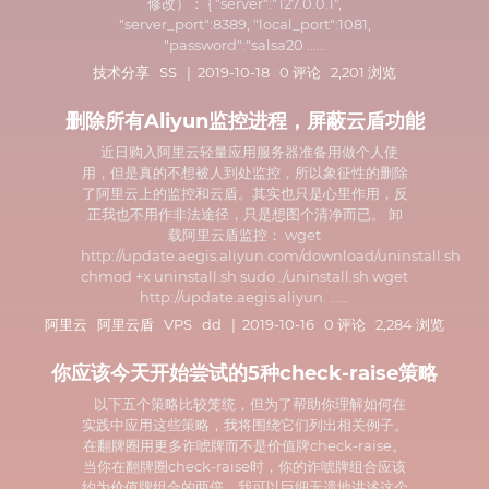
修改）： { "server":"127.0.0.1",
"server_port":8389, "local_port":1081,
"password":"salsa20 ......
技术分享
SS
| 2019-10-18 0 评论 2,201 浏览
删除所有Aliyun监控进程，屏蔽云盾功能
近日购入阿里云轻量应用服务器准备用做个人使
用，但是真的不想被人到处监控，所以象征性的删除
了阿里云上的监控和云盾。其实也只是心里作用，反
正我也不用作非法途径，只是想图个清净而已。 卸
载阿里云盾监控： wget
http://update.aegis.aliyun.com/download/uninstall.sh
chmod +x uninstall.sh sudo ./uninstall.sh wget
http://update.aegis.aliyun. ......
阿里云
阿里云盾
VPS
dd
| 2019-10-16 0 评论 2,284 浏览
你应该今天开始尝试的5种check-raise策略
以下五个策略比较笼统，但为了帮助你理解如何在
实践中应用这些策略，我将围绕它们列出相关例子。
在翻牌圈用更多诈唬牌而不是价值牌check-raise。
当你在翻牌圈check-raise时，你的诈唬牌组合应该
约为价值牌组合的两倍。我可以巨细无遗地讲述这个