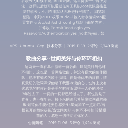
谷歌云的时候不能用root登陆。这里提供一个解决办
法，这样以后就可以通过任何工具以root权限直接登
陆谷歌云，不用在用默认面板进行登陆了。 浏览器
登陆，拿到ROOT权限 sudo -i 输入命令编辑ssh配
置文件 vi /etc/ssh/sshd_config 找到下面的内容，
并修改 PermitRootLogin yes
PasswordAuthentication yes (no改为yes，如
......
VPS
Ubuntu
Gcp
技术分享
| 2019-11-18 2 评论 2,749 浏览
歌曲分享--世间美好与你环环相扣
这两天一直在单曲循环一首歌曲--世间美好与你环
环相扣。这也是一首网络歌曲，并没有强大的创作团
队，也没有知名的歌手演唱。但是他优美的旋律，情
真意切的歌词深深触动了我那冷漠的心，也许上次有
这感觉的时候还是分手的时候听愿得一人心的时候，
7年过去了，一切的一切都已经逝去了。我也告别了
青春，也不在年轻。接下来的路只希望像歌词说的那
般 知道你不能/还要你感受/让星光加了一点彩虹/当
樱花开的纷纷扬扬/当世间美好 与你环环相扣 珍惜眼
前的人，感恩一切帮助过你的人。
心情随笔
| 2019-11-06 3 评论 1,424 浏览