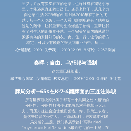
主义，并没有实实在在的总结，也许只有在我这小家
里，才能还原真正的自己吧。还是老样子，从几个方
面总结 生活 2019年的生活对比2018年有了质的飞
越，从一个人吃饭，一个人看电影到现在有了她在我
这边的陪伴，让我重新对生命燃起了热情，重新让我
有了对生活的那份责任感。一个完美的贤内助就是能
紧紧有条的安排好你的衣、食、住、行，让你的后方
稳定，可以没有顾虑的投入到事业当中。所 ......
心情随笔
2019
关于我
| 2019-12-09 9 评论 2,267 浏览
秦晖：自由、乌托邦与强制
该文章已经加密。
屌丝关心国家
心情随笔
独立思想
| 2019-12-05 0 评论 9 浏览
牌局分析--65s在K-7-4翻牌面的三连注诈唬
所有世界顶级德扑牌手都有一个共同之处：超强的
侵略性。 侵略性打法使你能够给对手施加巨大压
力，而压力往往会迫使他们犯错。你，作为进攻者，
是这些错误的受益人。 正如你所料，进攻是本次牌
局分析的主题。我们将展示德扑高手Fried
“mynameiskarl”Meulders最近打过的一手局，在