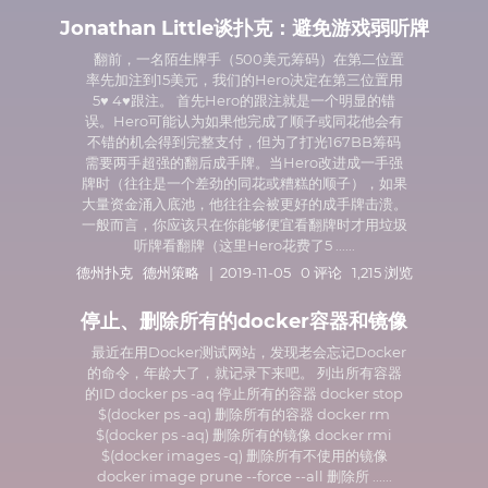
Jonathan Little谈扑克：避免游戏弱听牌
翻前，一名陌生牌手（500美元筹码）在第二位置
率先加注到15美元，我们的Hero决定在第三位置用
5♥ 4♥跟注。 首先Hero的跟注就是一个明显的错
误。Hero可能认为如果他完成了顺子或同花他会有
不错的机会得到完整支付，但为了打光167BB筹码
需要两手超强的翻后成手牌。当Hero改进成一手强
牌时（往往是一个差劲的同花或糟糕的顺子），如果
大量资金涌入底池，他往往会被更好的成手牌击溃。
一般而言，你应该只在你能够便宜看翻牌时才用垃圾
听牌看翻牌（这里Hero花费了5 ......
德州扑克
德州策略
| 2019-11-05 0 评论 1,215 浏览
停止、删除所有的docker容器和镜像
最近在用Docker测试网站，发现老会忘记Docker
的命令，年龄大了，就记录下来吧。 列出所有容器
的ID docker ps -aq 停止所有的容器 docker stop
$(docker ps -aq) 删除所有的容器 docker rm
$(docker ps -aq) 删除所有的镜像 docker rmi
$(docker images -q) 删除所有不使用的镜像
docker image prune --force --all 删除所 ......