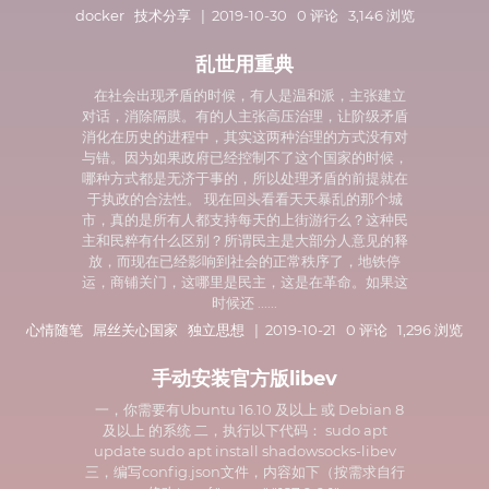
docker
技术分享
| 2019-10-30 0 评论 3,146 浏览
乱世用重典
在社会出现矛盾的时候，有人是温和派，主张建立
对话，消除隔膜。有的人主张高压治理，让阶级矛盾
消化在历史的进程中，其实这两种治理的方式没有对
与错。因为如果政府已经控制不了这个国家的时候，
哪种方式都是无济于事的，所以处理矛盾的前提就在
于执政的合法性。 现在回头看看天天暴乱的那个城
市，真的是所有人都支持每天的上街游行么？这种民
主和民粹有什么区别？所谓民主是大部分人意见的释
放，而现在已经影响到社会的正常秩序了，地铁停
运，商铺关门，这哪里是民主，这是在革命。如果这
时候还 ......
心情随笔
屌丝关心国家
独立思想
| 2019-10-21 0 评论 1,296 浏览
手动安装官方版libev
一，你需要有Ubuntu 16.10 及以上 或 Debian 8
及以上 的系统 二，执行以下代码： sudo apt
update sudo apt install shadowsocks-libev
三，编写config.json文件，内容如下（按需求自行