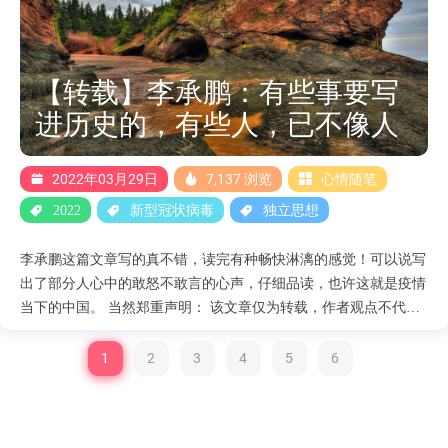
实，因为我们生活中的社会存在很多变量，即便通过大数据能掌控
一切，精确到每个用户的需求，但是总会有意外产生，也总会有计
划赶不上变化快的时候，所以计划经济才被市场经济所替代。 目
前我们理解了这个政策的目的性，那么我们在仔细分析下中央还有
【转载】李承鹏：有些事要写
什么其他意图呢？ 加强中央掌控力。 一旦所有政策都进行统一，
进历史的，有些人，已不像人
那么其实就是消弱了地方的势力，中央对地方的掌控力进一步增
强，地方的自主性进一步下降，真正意义上做到任何事情全国一盘
棋。 但是我认为这真的比较危险，地方失去了自主权，意味着失
2022年03月29日
7,137 浏览
心情随笔
去了经济活....
2022
新型冠状病毒
独立思想
李承鹏这篇文章写的真不错，读完有种畅快淋漓的感觉！可以说写
出了部分人心中的敢怒不敢言的心声，仔细品读，也许这就是疫情
当下的中国。 当然郑重声明： 该文章仅为转载，作者观点不代表
本站的任何立场。 原文连接：https://yibaochina.com/?p=245541
1844年初春，英国传教士在上海南市创办了一所医院，这是上海开
1
2
3
4
5
6
埠后的第一家西医医院，也是中国的第二家西式医院。为了宣示自
己并不是来杀婴儿取眼睛的，传教士取意中国古语“仁术济世”，就
叫“仁济”。 新民周刊报道了洛克哈脱在《在华行医20年》里的记