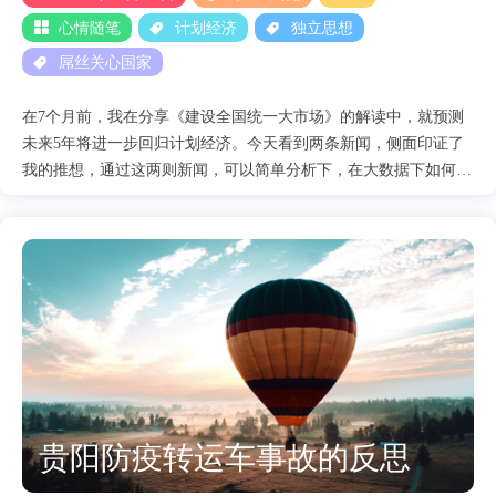
的发酵，慢慢更多的人都加入了举白纸这场活动中。这在民主国家
心情随笔
计划经济
独立思想
来看，简直....
屌丝关心国家
在7个月前，我在分享《建设全国统一大市场》的解读中，就预测
未来5年将进一步回归计划经济。今天看到两条新闻，侧面印证了
我的推想，通过这两则新闻，可以简单分析下，在大数据下如何实
现所谓更加先进的计划经济，这里我们暂且称之为计划经济2.0. 先
来看看这两条新闻
1.https://www.163.com/dy/article/HL1C3C1R0530WJIN.html #小区里
要开始建食堂 2.供销社的大面积恢复 如果结合20大，在来看这两
条不难得出两个结论。 1.如果发生战争，那么供销社和食堂将起到
决定性作用，保障百姓的基本生活需求。 2.进一步垄断社会资源，
也可以说进一步加强社会管控，未来吃饭，吃多少，用多少，通通
都由中央说了算。 那么为什么我会称之为计划经济2.0呢？ 首先要
理解计划经济和市场经济最大的区别，这里我举个简单的例子。
比如张三家是一个三口之家，他们每天要吃3-5个鸡蛋。那如果是
贵阳防疫转运车事故的反思
在计划经济时代，政府只会给他3个鸡蛋，如果他还想吃也买不
到，也没地方能买，因为政府已经把他定好量了。但是如果在市场