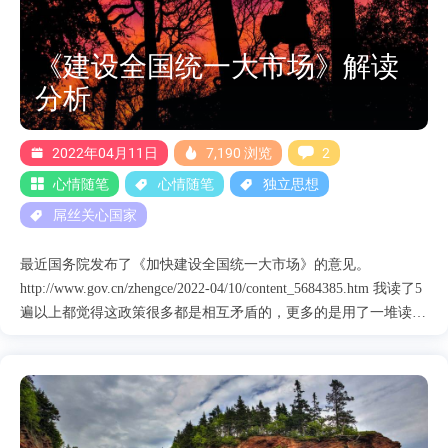
的严，不敢集体抗议等等。 那么我用下面的几个新闻来对比下中
西方的差异，我们再来理性的分析为什么老百姓如此能忍耐？ 为
了新闻真实性及客观性，我全部引用国内媒体新闻
《建设全国统一大市场》解读
https://www.chinanews.com.cn/gj/2022/01-24/9660118.shtml-引用1
分析
https://www.sohu.com/a/522025074_439656 - 引用2
https://world.huanqiu.com/article/45fifYWK8QW -引用....
2022年04月11日
7,190 浏览
2
心情随笔
心情随笔
独立思想
屌丝关心国家
最近国务院发布了《加快建设全国统一大市场》的意见。
http://www.gov.cn/zhengce/2022-04/10/content_5684385.htm 我读了5
遍以上都觉得这政策很多都是相互矛盾的，更多的是用了一堆读起
来都不知道是啥意思的新词来润色的方案。于是我在重新逐字逐句
的通读过后才恍然大悟，为什么文章很多地方逻辑矛盾？为什么会
产生那么多新词？ 原来这篇文章的主导思想其实就是想继续将马
克思社会主义进一步进化，通过大数据时代让计划经济以一个全新
的面貌复活。 理论虽然很好，但是社会毕竟不能全靠理论脱离现