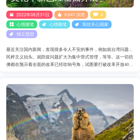
他呼吸能顺畅？更别提视线了。我们可要知道，凌晨2点，是人最
疲劳的时间，然后穿成这样？我不禁在想，这哪里是防护服呀，我
2022年08月31日
9,641 浏览
4
明....
心情随笔
心情随笔
屌丝关心国家
独立思想
最近关注国内新闻，发现很多令人不安的事件，例如就台湾问题，
民粹主义抬头。就防疫问题扩大为集中营式管理，等等。这一切彷
佛都在预示着全面的改革已经吹响号角，试图要打破改革开放40年
留下来的瓶瓶罐罐，回到过去中去。 在当今意识形态发生碰撞
时，中国与大多数国家的意识形态都是相悖的，中国其实一直处于
一种经济向右，政治向左的一个畸形发展中。但是政治又对经济有
着绝对的掌控力，简单点说就是经济要为政治让路，但是这里有一
个很重要的问题，在当今世界上任何一个政府的执政合法性，大部
分都来源于经济发展，经济不好，社会是一定会动乱的，那么也就
丧失了执政合法性，当然在中国这也不例外，所以当政者为了能继
续维持统治，那势必要发动群众来完成一次革新。这革新可以让社
会在动荡中保持着相对的稳定，让执政者仍然可以维系统治。这也
就是为什么温家宝曾经说过”没有政治体制改革的成功，经济体制