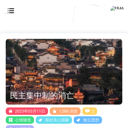
民主集中制的消亡
2023年03月11日
1,086 浏览
2
心情随笔
屌丝关心国家
独立思想