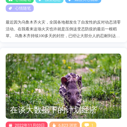
对票以及1....
心情随笔
最近因为乌鲁木齐火灾，全国各地都发生了自发性的反对动态清零
活动。在我看来这场火灾也许就是压倒这变态防疫的最后一根稻
草。 乌鲁木齐持续100多天的封控，已经让大部分人的忍耐到达了
极限，就在这时又出现了这场火灾，可以说是彻底让民众失控了。
你可以说河北大巴的侧翻事件没有掀起什么波浪，是因为百姓的还
没到达爆发的阀值。但是乌鲁木齐事件彻底打破了百姓的临界点。
全国各地都开始了抗议游行活动，并且许多高校学生也加入到了这
场声势浩大的抗议当中。我们都知道越在这个时候，中国的意识形
态控制就会更加严厉，所以网上任何涉及防疫的新闻，包括文章都
是会被秒删。其实矛盾已经激化了，这时候政府做的应该是疏通，
但是他们仍然愚蠢的认为只要解决提出问题的人，问题就不存在
了。所以他们依然采用传统的的戒严方式。 但是现在的中国已经
改革开放30多年，大部分的人都已经具备了一定的独立思考能力，
在谈大数据下的计划经济
并且都有了基本的法律意识。你不让我说话，那我就进行无内容抗
议。所以就有了举白纸这种类似行为艺术的抗议活动。 我什么都
不写，就举张白纸，你总不能以寻衅滋事的名义抓我吧。随着事件
2022年11月03日
6,823 浏览
1