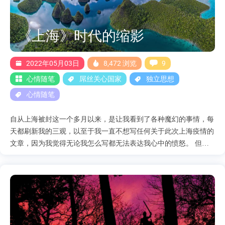
公，相反高压只会让这个社会戾气越来越重，直到最后演变成一场
革命。也许这就是民主最不坏的地方吧。 下面我们来看看最近的
一些让人哭笑不得的事情： 1.唐山打人/上海金山砍人事件 2.河南
《上海》时代的缩影
红码事件 3.无访社区 4.《互联网跟帖评论服务管理规定》 这些如
果单独看来都是一起独立事件，但是如果我们连在一起看就发现其
实本质都是一样的，我们每件事每件事分析。 先说说第一个，唐
2022年05月03日
8,472 浏览
9
山打人事件。在我看来他的严重程度远不及同一....
心情随笔
屌丝关心国家
独立思想
心情随笔
自从上海被封这一个多月以来，是让我看到了各种魔幻的事情，每
天都刷新我的三观，以至于我一直不想写任何关于此次上海疫情的
文章，因为我觉得无论我怎么写都无法表达我心中的愤怒。 但是
现在一个多月过来了，我不得不重新思考这次的上海疫情了，也许
他不单单是我们看到政府方面的问题，百姓似乎也成为了此次事件
的焦点。 在这1个月的时间里，我看到了零星的几次群众抗议，甚
至为了不公平的对待采取了更加激进的对抗方式。但是我看大部分
人仍然是忍耐，最多写写文章，然后点赞数都超过10万了，仍然没
有什么成规模的抗议活动。 当然这里就会有人出来说，是政府管