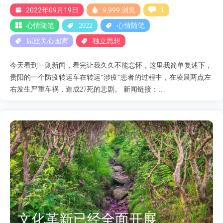
经济下，他就可以根据自己的实际需求进行正常买卖。这就是两者
2022年09月19日
9,999 浏览
1
最大的区别。 但是聪明人....
心情随笔
2022
心情随笔
屌丝关心国家
独立思想
今天看到一则新闻，看完让我久久不能忘怀，这里我简单复述下，
贵阳的一个防疫转运车在转运“涉疫”患者的过程中，在凌晨两点左
右发生严重车祸，造成27死的悲剧。 新闻链接：
https://www.kzaobao.com/shiju/20220919/124607.html 我们先来看看
这个所谓的防疫有多么的荒唐。 起因其实很简单，因为贵阳要在
19号完成社会面的清零工作。 所以也就是说9月29日是最后期限，
那么根据现在各省的防疫逻辑来看，那就是要赶紧把“涉疫”人员转
运到其他地方，这样就能完成社会面清零的政治任务。 我们再来
看看这无辜的47个人，他们大概率应该全是阴性，充其量也就是个
密接。但是他们却身不由己的要被当猪仔一样运来运去，他们也不
知道前方等待他们的是什么，他们更不知道什么时候可以回家。
在看整场车祸中的最悲剧性的人物--司机 通过这张照片，我们能清
晰的看到全副武装的司机，凡是开过车的人都知道，保持通顺的呼
文化革新已经全面开展
吸，和清晰的视野是开车最基本的安全常识。看看司机这身穿着，