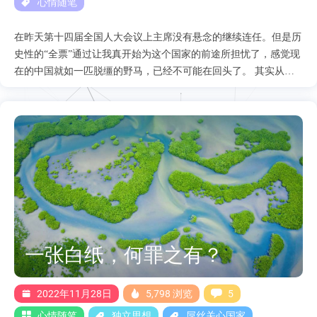
心情随笔
在昨天第十四届全国人大会议上主席没有悬念的继续连任。但是历
史性的“全票”通过让我真开始为这个国家的前途所担忧了，感觉现
在的中国就如一匹脱缰的野马，已经不可能在回头了。 其实从江
时期中国内部采取的一直是民主集中制，绝非是定于一尊。这里我
先谈谈民主集中制对共产党这个政权的好处。 限制权力的膨胀 这
是民主最重要的核心，民主集中制的基础就是党内会出现不同的声
音，那么党内就一定是可以有多个派系来相互制约，即便是主席也
需要平衡这其中的关系，这个好处显而易见就是不会像封建王朝皇
帝的权力不受控制，任何决策还是要得到大部分人的认可的。 相
对良性的循环 因为有多个派系的原因，势必会出现一些部门上的
权力之争，因为都想让自己所在的派系变得强大，虽然从政府层面
上看执行效率会下降，但是好处也是显而易见的，就是因为有竞
争，权力就不会过于集中，那么在任用官员及制定政策上相对有一
一张白纸，何罪之有？
定的门槛，有利于政府的运作。 其实在我看来民主的根本目的就
是限制权力的泛滥，从而不会让一个政权陷入深渊，以前的中国党
内是存在民主的，就比如在江胡时期任何的投票都会出现反对与弃
2022年11月28日
5,798 浏览
5
权，最有代表性的一次就是江在留任军委主席的时候获得了98张反
心情随笔
独立思想
屌丝关心国家