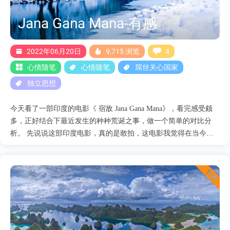
们来理解下社会主义核心价值观：富强、民主、文明、和谐，自
由、平等、公正、法治，爱国、敬业、诚信、友善 自由 什么是自
Jana Gana Mana-有感
由？ 人身自由，言论自由，政治自由等等。 理解了自由，我们在
来看看这个健康码，一个红码就让你无法出行，让你困在家里，相
当于一个无形的电子手铐牢牢的将你控制起来。这跟农场主把你求
2022年06月20日
9,715 浏览
4
困在农场里有....
心情随笔
心情随笔
屌丝关心国家
独立思想
今天看了一部印度的电影《 宿敌 Jana Gana Mana》，看完感受颇
多，正好结合下最近发生的种种荒诞之事，做一个简单的对比分
析。 先说说这部印度电影，真的是敢拍，这电影我觉得在当今美
国的环境下都不应该敢如此还原政治的黑暗性，及背后对无辜生命
的漠视。在这里就不剧透了，强烈建议大家都去看一下。 在电影
中，给我最大的一个感觉就是印度人的普遍素质并不是很高，但是
他是怎么完成民主的呢？ 其实什么国民素质论之流的理论是完全
站不住脚的，看看隔壁印度，所以社会往哪个方向走，完全取决于
执政者，其他的什么各种不适合都只是为借口罢了，但是有一点，
我可以确认，就是真相对社会的帮助是巨大的，他可以铲除很多不