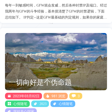
每年一到敏感时间，GFW就会发威，然后各种封禁IP及端口。经过
我两年与GFW的斗争经验，基本摸清楚了GFW的封禁逻辑，下面
总结如下。 IP判定--这是GFW最基础的判定规则，如果你的家庭为
家用或是说刚发放的原生IP，那么无论你使用什么翻墙脚本都不会
被封禁，因为你在GFW的白名单里面，但是如果你是普通IP，尤其
是像搬瓦工这类重点关注的IP，那么你在理论上不光是会被封，而
且有概率会因为邻居翻墙而导致误封整个IP段。 协议判定--如果你
的IP没有在白名单里，那么GFW就会对你的协议进行判定，如果是
SS或流量特征很明显的协议，那么恭喜你，一定会被封禁IP，如果
是像Trajon这类的协议，那么GFW就会进行协议判定，但是一般情
况下，由于表面上看上去是正经的TLS协议，所以GFW大部分情况
下只是封禁端口，并不会完全封禁IP，但是这个频率可能是一天一
次，等同于封禁IP。 TLS指纹判定--当然现在有了 Vision协议，流
一切向好是个伪命题
量回落看上去极其完美，理论上可以骗过GFW，但是为什么用脚
本的小伙伴还是会被封禁呢？这里就延申出了GFW非常强大的TLS
指纹判定，因为如果你用网上的一些脚本搭建，那么你们的TLS
2023年03月02日
981 浏览
3
指....
心情随笔
2023
心情随笔
屌丝关心国家