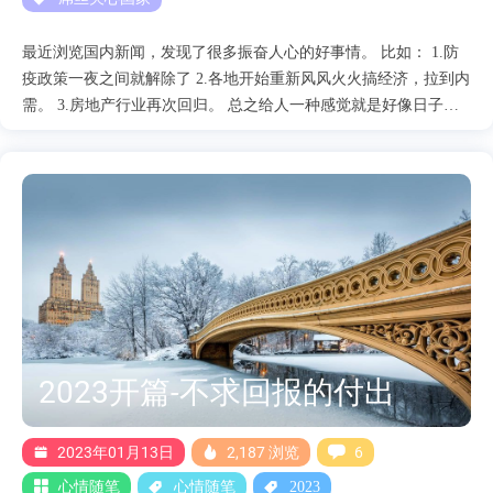
最近浏览国内新闻，发现了很多振奋人心的好事情。 比如： 1.防
疫政策一夜之间就解除了 2.各地开始重新风风火火搞经济，拉到内
需。 3.房地产行业再次回归。 总之给人一种感觉就是好像日子又
好起来了，社会又开始正常运转起来了，中国马上又要再次腾飞
了。但是我们稍微理性下看待这个现象，其实会发现这不一定是一
个好兆头，仍然不排除经济硬着陆及社会出现动荡的风险。 下面
笔者从如下几个方面来分析，来验证自己的推论。 疫情三年 可以
说疫情三年对中国的打击是巨大的，尤其是极其严厉的防疫政策，
可以说真的是加速了经济衰退。表面上看老百姓的生活没有发生什
么变化，但是我们仔细查看相应数据就会发现，光是倒闭的公司就
达到了几十万家，即便存活下来的公司也面临着巨大的资金压力，
三角债问题已经成为压倒很多企业的最后一颗救命稻草了，就拿我
身处的食品行业来说，已经有多个工厂因为产能无法释放而倒闭。
2023开篇-不求回报的付出
这些冲击是需要1-2年的释放时间才能显现出来，所以未来2-3年经
济的下滑我认为是不可避免的，在加之疫情期间无休止的核酸检
测，以及大面积的维稳，都是对国力巨大的消耗。 可以说目前地
2023年01月13日
2,187 浏览
6
方已经快到了破产的地步了，下面我们来看看2022年前三季....
心情随笔
心情随笔
2023