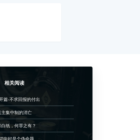
相关阅读
3开篇-不求回报的付出
民主集中制的消亡
张白纸，何罪之有？
切向好是个伪命题