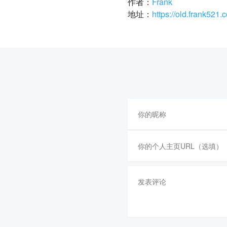
作者：
Frank
地址：
https://old.frank521