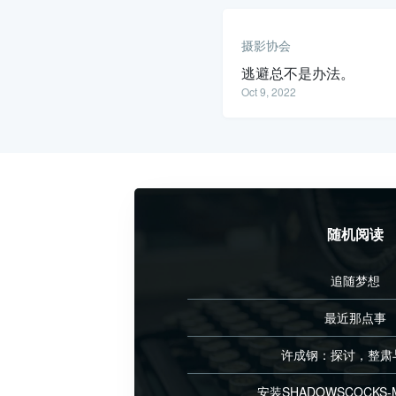
摄影协会
逃避总不是办法。
Oct 9, 2022
随机阅读
追随梦想
最近那点事
许成钢：探讨，整肃
安装SHADOWSCOCKS-